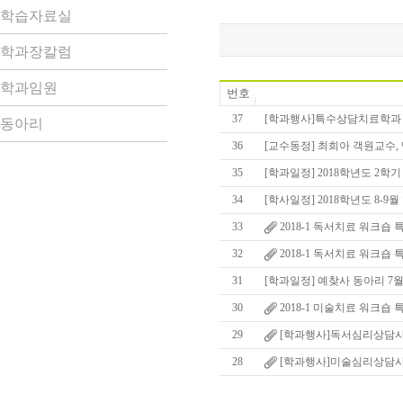
학습자료실
학과장칼럼
학과임원
번호
37
[학과행사]특수상담치료학과 
동아리
36
[교수동정] 최희아 객원교수,
35
[학과일정] 2018학년도 2학기
34
[학사일정] 2018학년도 8-9월
33
2018-1 독서치료 워크숍 
32
2018-1 독서치료 워크숍 
31
[학과일정] 예찾사 동아리 7
30
2018-1 미술치료 워크숍
29
[학과행사]독서심리상담사 
28
[학과행사]미술심리상담사 